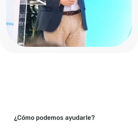
Reproductor
de
vídeo
¿Cómo podemos ayudarle?